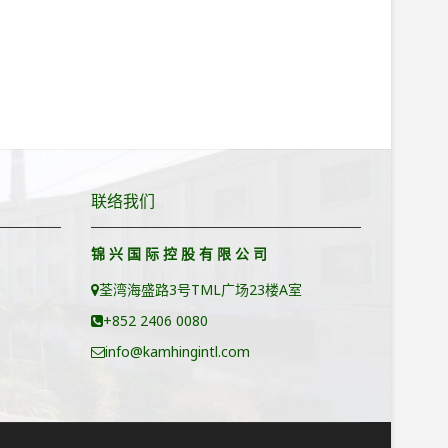
联络我们
锦 兴 国 际 控 股 有 限 公 司
荃湾海盛路3号TML广场23楼A室
+852 2406 0080
info@kamhingintl.com