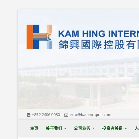
S
k
i
p
t
o
c
o
n
t
e
n
t
+852 2406 0080
info@kamhingintl.com
主页
关于我们
公司业务
投资者关系
人