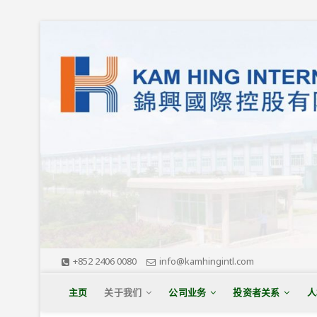
S
k
i
p
t
o
c
o
n
t
e
n
t
+852 2406 0080
info@kamhingintl.com
主页
关于我们
公司业务
投资者关系
人